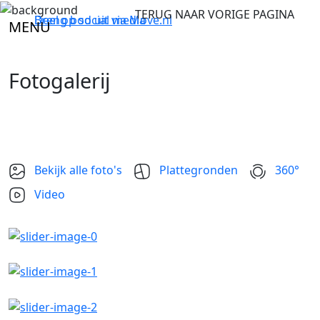
TERUG NAAR VORIGE PAGINA
Breng bod uit via
Deel op social media
Move.nl
MENU
Fotogalerij
Bekijk alle foto's
Plattegronden
360°
Video