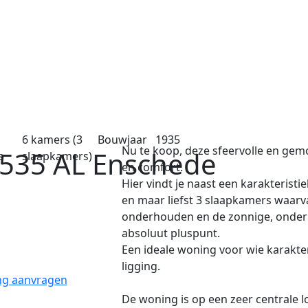
6 kamers
(3
Bouwjaar
1935
Nu te koop, deze sfeervolle en gem
535 AL Enschede
s
slaapkamers)
en comfort.
Hier vindt je naast een karakteris
en maar liefst 3 slaapkamers waarv
onderhouden en de zonnige, onderho
absoluut pluspunt.
Een ideale woning voor wie karakte
ligging.
ing aanvragen
De woning is op een zeer centrale l