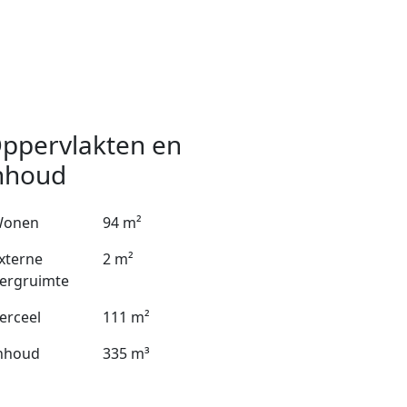
ppervlakten en
nhoud
onen
94 m²
xterne
2 m²
ergruimte
erceel
111 m²
nhoud
335 m³