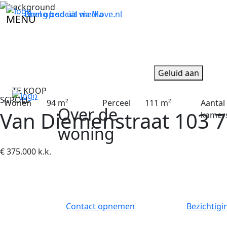
Breng bod uit via
Deel op social media
Move.nl
MENU
Geluid aan
TE KOOP
SCROLL
Wonen
94 m²
Perceel
111 m²
Aantal
Over de
Van Diemenstraat 103
7
kamer
woning
€ 375.000
k.k.
Contact opnemen
Bezichtig