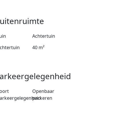
uitenruimte
uin
Achtertuin
chtertuin
40 m²
arkeergelegenheid
oort
Openbaar
arkeergelegenheid
parkeren