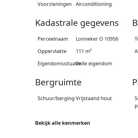
Voorzieningen
Airconditioning
Kadastrale gegevens
B
Perceelnaam
Lonneker O 10956
T
Oppervlakte
111 m²
A
Eigendomssituatie
Volle eigendom
Bergruimte
P
Schuur/berging
Vrijstaand hout
S
p
Bekijk alle kenmerken