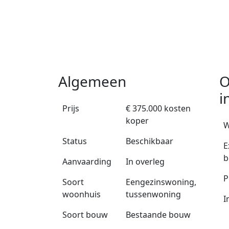
Algemeen
O
i
Prijs
€ 375.000 kosten
koper
W
Status
Beschikbaar
E
b
Aanvaarding
In overleg
P
Soort
Eengezinswoning,
woonhuis
tussenwoning
I
Soort bouw
Bestaande bouw